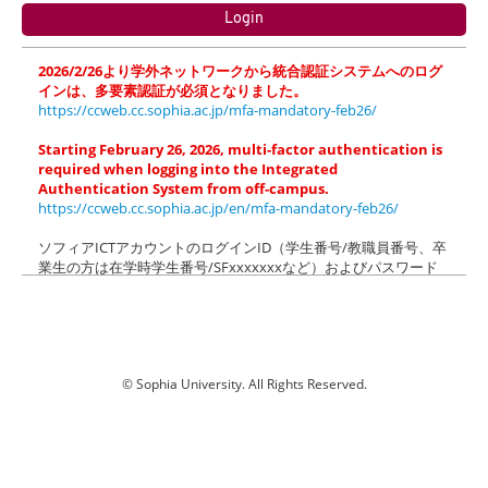
2026/2/26より学外ネットワークから統合認証システムへのログ
インは、多要素認証が必須となりました。
https://ccweb.cc.sophia.ac.jp/mfa-mandatory-feb26/
Starting February 26, 2026, multi-factor authentication is
required when logging into the Integrated
Authentication System from off-campus.
https://ccweb.cc.sophia.ac.jp/en/mfa-mandatory-feb26/
ソフィアICTアカウントのログインID（学生番号/教職員番号、卒
業生の方は在学時学生番号/SFxxxxxxxなど）およびパスワード
でログインしてください（＠以降の入力は不要です）。
ソフィアメール(M365)にログイン後、「xxx.sophia.ac.jpを信頼
しますか？」のメッセージが表示された場合は「続行」をクリッ
クしてください。
Please login with login ID (Student ID/Faculty ID) and password
© Sophia University. All Rights Reserved.
of your Sophia ICT Account (@xxx.sophia.ac.jp is NOT needed).
k03
When the dialog box "Do you trust xxx.sophia.ac.jp?" appears
after logging in to Sophia Mail (M365), click "Continue".